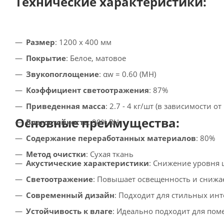
Технические характеристики:
Размер
: 1200 x 400 мм
Покрытие
: Белое, матовое
Звукопоглощение
: αw = 0.60 (MH)
Коэффициент светоотражения
: 87%
Приведенная масса
: 2.7 - 4 кг/шт (в зависимости от
Основные преимущества:
Влагостойкость
: 90% RH
Содержание переработанных материалов
: 80%
Метод очистки
: Сухая ткань
Акустические характеристики
: Снижение уровня 
Светоотражение
: Повышает освещенность и снижае
Современный дизайн
: Подходит для стильных инт
Устойчивость к влаге
: Идеально подходит для по