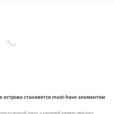
е острова становятся must-have элементом
а
просто модный тренд, а ключевой элемент офисного