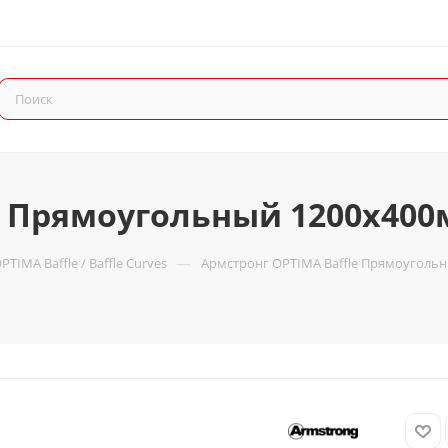
e Прямоугольный 1200x400
—
TIMA Baffle / Baffle Curves
Армстронг OPTIMA Baffle Прямоуголь