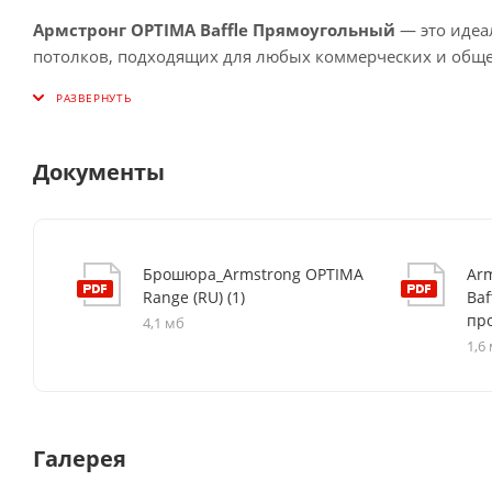
Армстронг OPTIMA Baffle Прямоугольный
— это идеа
потолков, подходящих для любых коммерческих и общ
Документы
Брошюра_Armstrong OPTIMA
Arm
Range (RU) (1)
Baf
пр
4,1 мб
1,6
Галерея