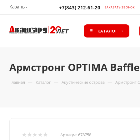
Казань
+7(843) 212-61-20
ЗАКАЗАТЬ ЗВОНОК
КАТАЛОГ
Армстронг OPTIMA Baffl
—
—
—
Главная
Каталог
Акустические острова
Армстронг OP
Артикул:
678758