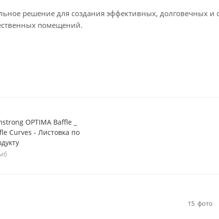
льное решение для создания эффективных, долговечных и 
ественных помещений.
strong OPTIMA Baffle _
fle Curves - Листовка по
одукту
 мб
15
фото