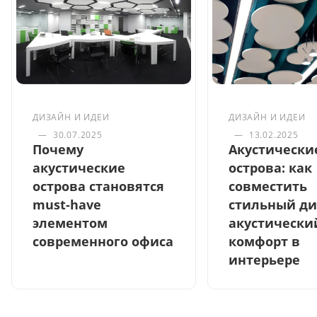
ДИЗАЙН И ИДЕИ
ДИЗАЙН И ИДЕИ
—
30.07.2025
—
13.02.2025
Почему
Акустически
акустические
острова: как
острова становятся
совместить
must-have
стильный ди
элементом
акустически
современного офиса
комфорт в
интерьере