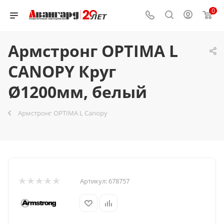
0
Армстронг OPTIMA L
CANOPY Круг
Ø1200мм, белый
Армстронг OPTIMA L Canopy
Артикул:
678757