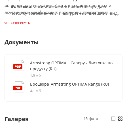
решение для создания эстетичных, долговечных и
Эстетика
: Стильное белое покрытие придает
акустически комфортных потолков с покрытием
потолку современный и аккуратный внешний вид.
белый
, подходящее для коммерческих и
Устойчивость к влаге
: Идеально подходит для
общественных помещений.
эксплуатации в помещениях с повышенной
влажностью.
Документы
Armstrong OPTIMA L Canopy - Листовка по
продукту (RU)
1,9 мб
Брошюра_Armstrong OPTIMA Range (RU)
4,1 мб
Галерея
15
фото
—