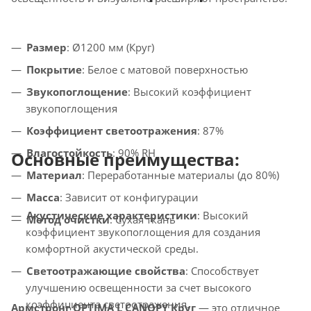
Размер
: Ø1200 мм (Круг)
Покрытие
: Белое с матовой поверхностью
Звукопоглощение
: Высокий коэффициент
звукопоглощения
Коэффициент светоотражения
: 87%
Влагостойкость
: 90% RH
Основные преимущества:
Материал
: Переработанные материалы (до 80%)
Масса
: Зависит от конфигурации
Акустические характеристики
: Высокий
Метод очистки
: Сухая ткань
коэффициент звукопоглощения для создания
комфортной акустической среды.
Светоотражающие свойства
: Способствует
улучшению освещенности за счет высокого
коэффициента светоотражения.
Армстронг OPTIMA L CANOPY Круг
— это отличное