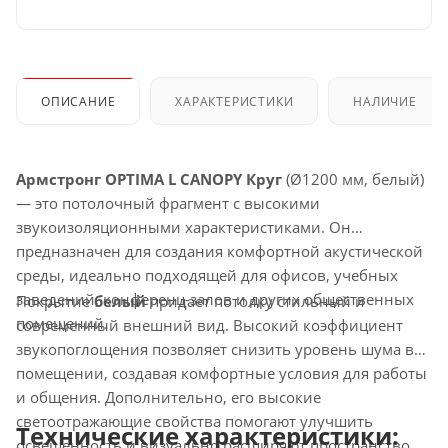
ОПИСАНИЕ
ХАРАКТЕРИСТИКИ
НАЛИЧИЕ
Армстронг OPTIMA L CANOPY Круг
(Ø1200 мм, белый)
— это потолочный фрагмент с высокими
звукоизоляционными характеристиками. Он
предназначен для создания комфортной акустической
среды, идеально подходящей для офисов, учебных
заведений, конференц-залов и других общественных
Покрытие
белый
придает потолку стильный и
помещений.
современный внешний вид. Высокий коэффициент
звукопоглощения позволяет снизить уровень шума в
помещении, создавая комфортные условия для работы
и общения. Дополнительно, его высокие
светоотражающие свойства помогают улучшить
Технические характеристики:
освещенность и визуально расширяют пространство.